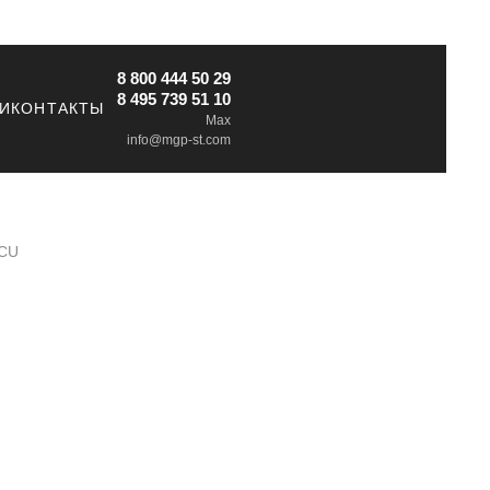
8 800 444 50 29
8 495 739 51 10
ИИ
КОНТАКТЫ
Max
info@mgp-st.com
 СU