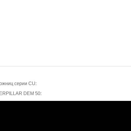
ожниц серии CU:
ERPILLAR DEM 50: